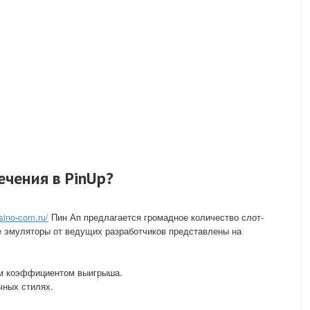
ечения в PinUp?
sino-com.ru/
Пин Ап предлагается громадное количество слот-
е эмуляторы от ведущих разработчиков представлены на
им коэффициентом выигрыша.
чных стилях.