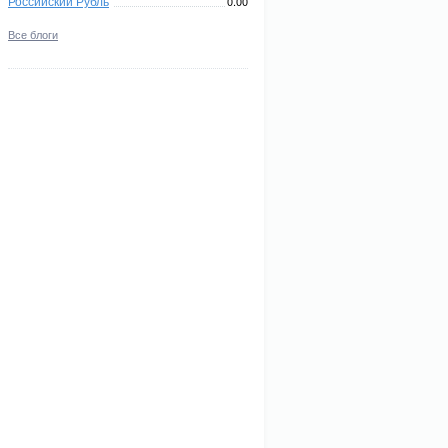
Российский Рубль
0.00
Все блоги