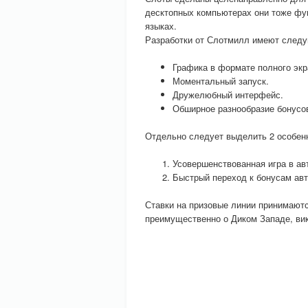
десктопных компьютерах они тоже фу
языках.
Разработки от Слотмилл имеют следу
Графика в формате полного экр
Моментальный запуск.
Дружелюбный интерфейс.
Обширное разнообразие бонусо
Отдельно следует выделить 2 особенн
Усовершенствованная игра в ав
Быстрый переход к бонусам авт
Ставки на призовые линии принимаютс
преимущественно о Диком Западе, вик