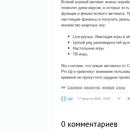
Всякий игровой автомат можно опробо
позволят демо-версии, в которых ест
функции и фишки всякого автомата. П
настоящие финансы и получить реаль
множество азартных игр:
Live-крупье. Имитация игры в о
Целый ряд разновидностей рул
Настольные игры.
ТВ-игры.
Мы считаем, что новые автоматы от С
Pin-Up и привлекут внимание пользов
времени не пропустите щедрые промоа
Слотмилл
,
презентует
,
игровые
,
слоты
rubl
17 августа 2022, 19:57
0
комментариев