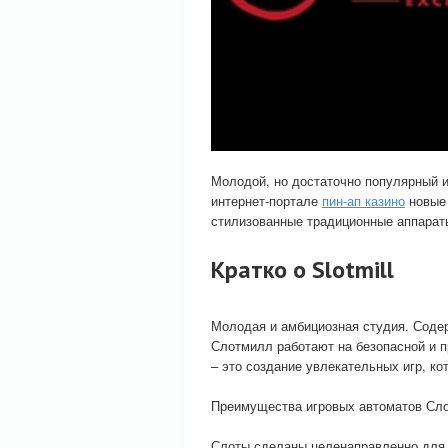
Молодой, но достаточно популярный из
интернет-портале
пин-ап казино
новые 
стилизованные традиционные аппараты
Кратко о Slotmill
Молодая и амбициозная студия. Соде
Слотмилл работают на безопасной и 
– это создание увлекательных игр, к
Преимущества игровых автоматов Сл
Слоты сделаны целенаправленно для 