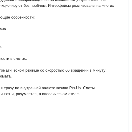
нкционируют без проблем. Интерфейсы реализованы на многих
ющие особенности:
ана.
в.
ости в слотах:
томатическом режиме со скоростью 60 вращений в минуту.
омата.
я сразу во внутренней валюте казино Pin-Up. Слоты
ингах и, разумеется, в классическом стиле.