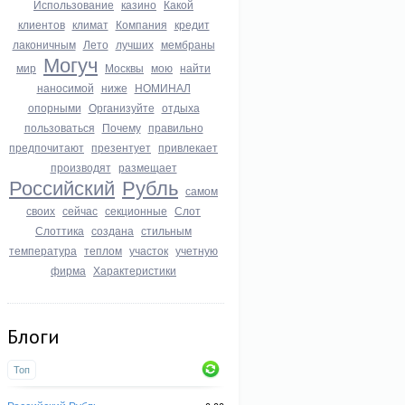
Использование
казино
Какой
клиентов
климат
Компания
кредит
лаконичным
Лето
лучших
мембраны
Могуч
мир
Москвы
мою
найти
наносимой
ниже
НОМИНАЛ
опорными
Организуйте
отдыха
пользоваться
Почему
правильно
предпочитают
презентует
привлекает
производят
размещает
Российский
Рубль
самом
своих
сейчас
секционные
Слот
Слоттика
создана
стильным
температура
теплом
участок
учетную
фирма
Характеристики
Блоги
Топ