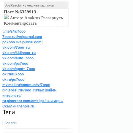
JoyReactor - смешные картинки ...
Пост №6359913
Автор: Anakros Развернуть
Комментировать
t.me/s/ru7ooo
7ooo-ru.livejournal.com
pc7ooo.livejournal.com/
vk.com/7ooo_ru
vk.com/kkiinnoo_ru
vk.com/auto_7ooo
vk.com/pc7ooo
vk.com/sport_7ooo
ok.ru/ru7ooo
ok.ru/pc7ooo
my.mail.ru/community/7ooo/
pinterest.ru/7ooo_ru/высший-в-
интернете/
ru.pinterest.com/cetkijpk/пк-и-игры/
Ссылки thehole.ru
Теги
Все теги