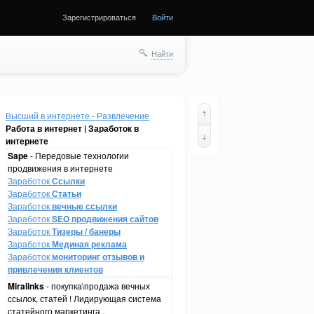
Зарегистрироваться
Войти
Найти
Высший в интернете - Развлечение
Работа в интернет | Заработок в
интернете
Sape
- Передовые технологии
продвижения в интернете
Заработок
Ссылки
Заработок
Статьи
Заработок
вечные ссылки
Заработок
SEO продвижения сайтов
Заработок
Тизеры / банеры
Заработок
Мединая реклама
Заработок
мониторинг отзывов и
привлечения клиентов
Miralinks
- покупка\продажа вечных
ссылок, статей ! Лидирующая система
статейного маркетинга .