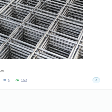
она
0
1542
0