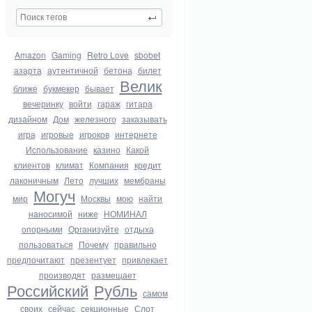
Amazon
Gaming
Retro Love
sbobet
азарта
аутентичной
бетона
билет
Велик
ближе
букмекер
бывает
вечеринку
войти
гараж
гитара
дизайном
Дом
железного
заказывать
игра
игровые
игроков
интернете
Использование
казино
Какой
клиентов
климат
Компания
кредит
лаконичным
Лето
лучших
мембраны
Могуч
мир
Москвы
мою
найти
наносимой
ниже
НОМИНАЛ
опорными
Организуйте
отдыха
пользоваться
Почему
правильно
предпочитают
презентует
привлекает
производят
размещает
Российский
Рубль
самом
своих
сейчас
секционные
Слот