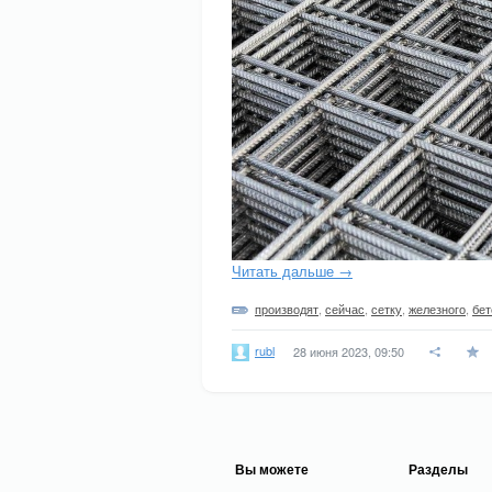
Читать дальше →
производят
,
сейчас
,
сетку
,
железного
,
бет
rubl
28 июня 2023, 09:50
Вы можете
Разделы