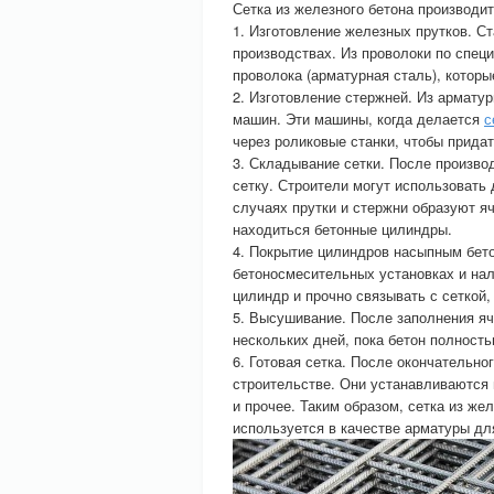
Сетка из железного бетона производи
1. Изготовление железных прутков. С
производствах. Из проволоки по спе
проволока (арматурная сталь), котор
2. Изготовление стержней. Из армату
машин. Эти машины, когда делается
с
через роликовые станки, чтобы прида
3. Складывание сетки. После производ
сетку. Строители могут использовать 
случаях прутки и стержни образуют яч
находиться бетонные цилиндры.
4. Покрытие цилиндров насыпным бет
бетоносмесительных установках и нал
цилиндр и прочно связывать с сеткой,
5. Высушивание. После заполнения яч
нескольких дней, пока бетон полность
6. Готовая сетка. После окончательно
строительстве. Они устанавливаются 
и прочее. Таким образом, сетка из же
используется в качестве арматуры дл