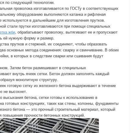
тся по следующей технологии.
тальная проволока изготавливается по ГОСТу в соответствующих
циальному оборудованию выполняются катанка и рифленая
ые используются в дальнейшем для изготовления прутков.
рной стали прутки изготавливаются при помощи специальных
етка жби
, обрабатывают проволоку, вытягивают ее и пропускают
ть ей нужную форму и размер.
ства прутков и стержней, их соединяют, чтобы образовать
два основных метода соединения: сварку и свинчивание. В обоих
ейки, в которых в следствии сварки или сшивания будут
оном. Затем бетон размешивают в специальных
ивают внутрь ячеек сетки. Бетон должен заполнять каждый
 образуя монолитную структуру.
еек готовую сетку из железного бетона выдерживают в течение
ю не высохнет.
го высыхания бетона, сетки готовы к использованию в
на готовых конструкциях, таких как стены, колонны, фундаменты
лезного бетона — это прочный строительный материал, который
я повышения прочности бетонных конструкций.