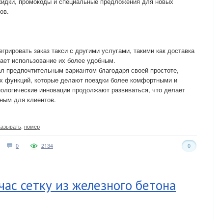
кидки, промокоды и специальные предложения для новых
ов.
грировать заказ такси с другими услугами, такими как доставка
ает использование их более удобным.
тал предпочтительным вариантом благодаря своей простоте,
х функций, которые делают поездки более комфортными и
ологические инновации продолжают развиваться, что делает
ным для клиентов.
казывать
,
номер
0
2134
0
час сетку из железного бетона