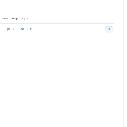
с
,
билет
,
мир
,
азарта
0
712
0