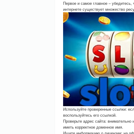
Первое и самое главное – убедитесь,
интернете существует множество ресу
Используйте проверенные ссылки: есл
воспользуйтесь его ссылкой.
Проверьте адрес сайта: внимательно 
иметь корректное доменное имя.
Ищите информацию о лицензии: на оф