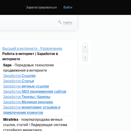
Зарегистрироваться
Войти
Найти
Высший в интернете - Развлечение
Работа в интернет | Заработок в
интернете
Sape
- Передовые технологии
продвижения в интернете
Заработок
Ссылки
Заработок
Статьи
Заработок
вечные ссылки
Заработок
SEO продвижения сайтов
Заработок
Тизеры / банеры
Заработок
Мединая реклама
Заработок
мониторинг отзывов и
привлечения клиентов
Miralinks
- покупка\продажа вечных
ссылок, статей ! Лидирующая система
статейного маркетинга .