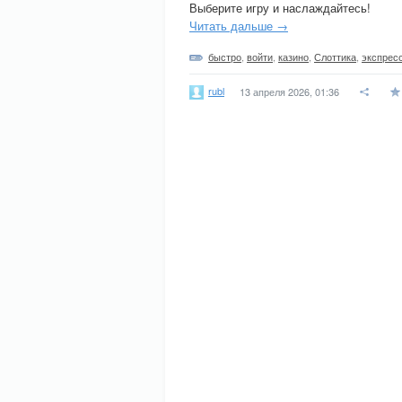
Выберите игру и наслаждайтесь!
Читать дальше →
быстро
,
войти
,
казино
,
Слоттика
,
экспрес
rubl
13 апреля 2026, 01:36