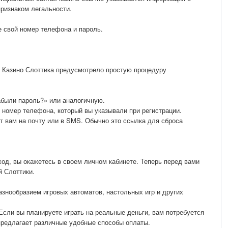
признаком легальности.
е свой номер телефона и пароль.
! Казино Слоттика предусмотрело простую процедуру
абыли пароль?» или аналогичную.
 номер телефона, который вы указывали при регистрации.
т вам на почту или в SMS. Обычно это ссылка для сброса
ход, вы окажетесь в своем личном кабинете. Теперь перед вами
й Слоттики.
разнообразием игровых автоматов, настольных игр и других
Если вы планируете играть на реальные деньги, вам потребуется
 предлагает различные удобные способы оплаты.