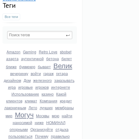
Теги
Все теги
Amazon
Gaming
Retro Love
sbobet
азарта
аутентичной
бетона
билет
Велик
ближе
букмекер
бывает
вечеринку
войти
гараж
гитара
дизайном
Дом
железного
заказывать
игра
игровые
игроков
интернете
Использование
казино
Какой
клиентов
климат
Компания
кредит
лаконичным
Лето
лучших
мембраны
Могуч
мир
Москвы
мою
найти
наносимой
ниже
НОМИНАЛ
опорными
Организуйте
отдыха
пользоваться
Почему
правильно