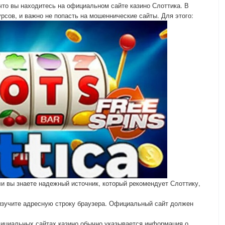
 что вы находитесь на официальном сайте казино Слоттика. В
рсов, и важно не попасть на мошеннические сайты. Для этого:
и вы знаете надежный источник, который рекомендует Слоттику,
изучите адресную строку браузера. Официальный сайт должен
ициальных сайтах казино обычно указывается информация о