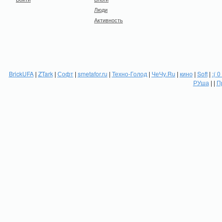
Люди
Активность
BrickUFA
|
ZTark
|
Софт
|
smetafor.ru
|
Техно-Голод
|
ЧеЧу.Ru
|
кино
|
Soft
|
:( 0
РУша
| |
П