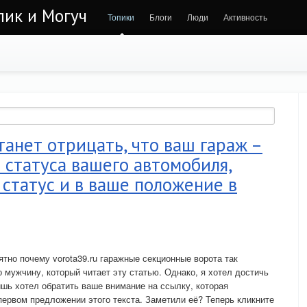
лик и Могуч
Топики
Блоги
Люди
Активность
танет отрицать, что ваш гараж –
статуса вашего автомобиля,
статус и в ваше положение в
ятно почему vorota39.ru гаражные секционные ворота так
 мужчину, который читает эту статью. Однако, я хотел достичь
ишь хотел обратить ваше внимание на ссылку, которая
первом предложении этого текста. Заметили её? Теперь кликните