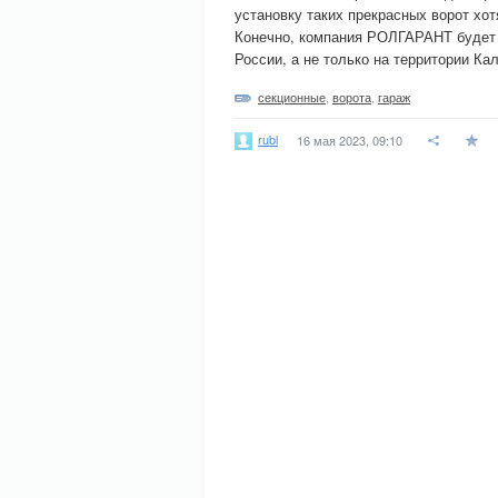
установку таких прекрасных ворот хот
Конечно, компания РОЛГАРАНТ будет
России, а не только на территории Ка
секционные
,
ворота
,
гараж
rubl
16 мая 2023, 09:10