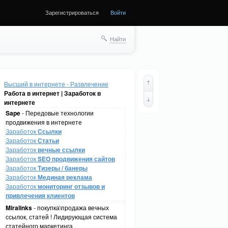
Зарегистрироваться
Войти
Найти
Высший в интернете - Развлечение
Работа в интернет | Заработок в
интернете
Sape
- Передовые технологии
продвижения в интернете
Заработок
Ссылки
Заработок
Статьи
Заработок
вечные ссылки
Заработок
SEO продвижения сайтов
Заработок
Тизеры / банеры
Заработок
Мединая реклама
Заработок
мониторинг отзывов и
привлечения клиентов
Miralinks
- покупка\продажа вечных
ссылок, статей ! Лидирующая система
статейного маркетинга .