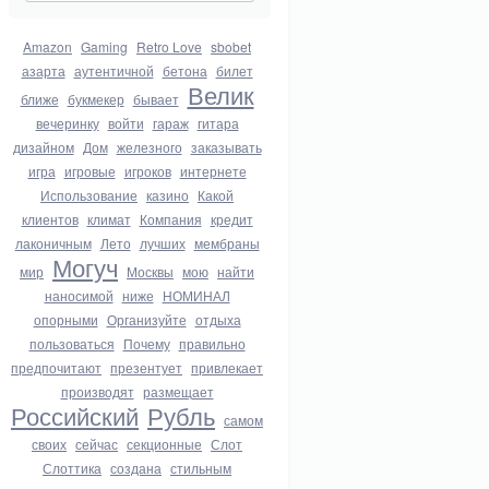
Amazon
Gaming
Retro Love
sbobet
азарта
аутентичной
бетона
билет
Велик
ближе
букмекер
бывает
вечеринку
войти
гараж
гитара
дизайном
Дом
железного
заказывать
игра
игровые
игроков
интернете
Использование
казино
Какой
клиентов
климат
Компания
кредит
лаконичным
Лето
лучших
мембраны
Могуч
мир
Москвы
мою
найти
наносимой
ниже
НОМИНАЛ
опорными
Организуйте
отдыха
пользоваться
Почему
правильно
предпочитают
презентует
привлекает
производят
размещает
Российский
Рубль
самом
своих
сейчас
секционные
Слот
Слоттика
создана
стильным