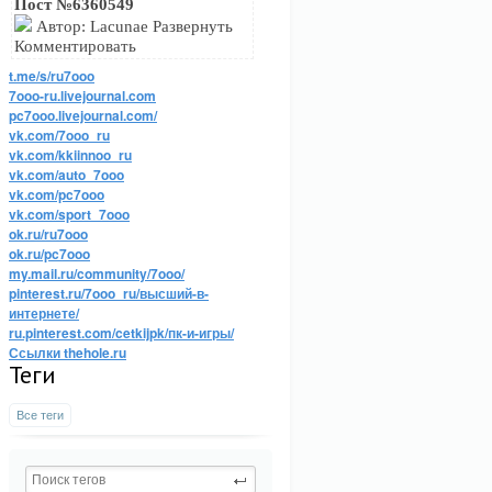
Пост №6360549
Автор: Lacunae Развернуть
Комментировать
t.me/s/ru7ooo
7ooo-ru.livejournal.com
pc7ooo.livejournal.com/
vk.com/7ooo_ru
vk.com/kkiinnoo_ru
vk.com/auto_7ooo
vk.com/pc7ooo
vk.com/sport_7ooo
ok.ru/ru7ooo
ok.ru/pc7ooo
my.mail.ru/community/7ooo/
pinterest.ru/7ooo_ru/высший-в-
интернете/
ru.pinterest.com/cetkijpk/пк-и-игры/
Ссылки thehole.ru
Теги
Все теги