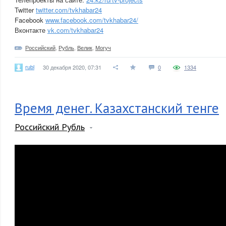
Twitter
twitter.com/tvkhabar24
Facebook
www.facebook.com/tvkhabar24/
Вконтакте
vk.com/tvkhabar24
Российский
,
Рубль
,
Велик
,
Могуч
rubl
30 декабря 2020, 07:31
0
1334
Время денег. Казахстанский тенге
Российский Рубль