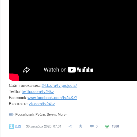
Сайт телеканала
24.kz/ru/tv-projects/
Twitter
twitter.com/tv24kz
Facebook
www.facebook.com/tv24KZ/
Вконтакте
vk.com/tv24kz
Российский
,
Рубль
,
Велик
,
Могуч
rubl
30 декабря 2020, 07:31
0
1386