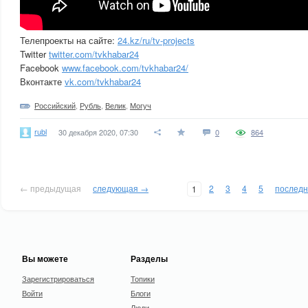
Телепроекты на сайте:
24.kz/ru/tv-projects
Twitter
twitter.com/tvkhabar24
Facebook
www.facebook.com/tvkhabar24/
Вконтакте
vk.com/tvkhabar24
Российский
,
Рубль
,
Велик
,
Могуч
rubl
30 декабря 2020, 07:30
0
864
← предыдущая
следующая →
2
3
4
5
послед
1
Вы можете
Разделы
Зарегистрироваться
Топики
Войти
Блоги
Люди