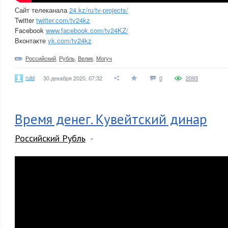
Сайт телеканала
24.kz/ru/tv-projects/
Twitter
twitter.com/tv24kz
Facebook
www.facebook.com/tv24KZ/
Вконтакте
vk.com/tv24kz
Российский
,
Рубль
,
Велик
,
Могуч
rubl
30 декабря 2020, 07:32
0
2093
Время денег. Кувейтский динар
Российский Рубль