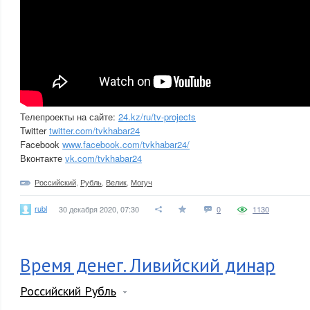
Телепроекты на сайте:
24.kz/ru/tv-projects
Twitter
twitter.com/tvkhabar24
Facebook
www.facebook.com/tvkhabar24/
Вконтакте
vk.com/tvkhabar24
Российский
,
Рубль
,
Велик
,
Могуч
rubl
30 декабря 2020, 07:30
0
1130
Время денег. Ливийский динар
Российский Рубль