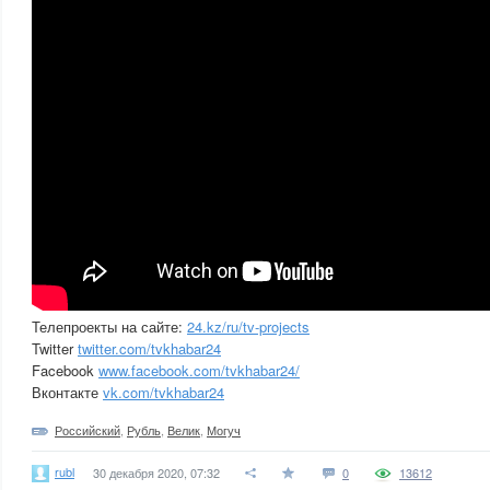
Телепроекты на сайте:
24.kz/ru/tv-projects
Twitter
twitter.com/tvkhabar24
Facebook
www.facebook.com/tvkhabar24/
Вконтакте
vk.com/tvkhabar24
Российский
,
Рубль
,
Велик
,
Могуч
rubl
30 декабря 2020, 07:32
0
13612