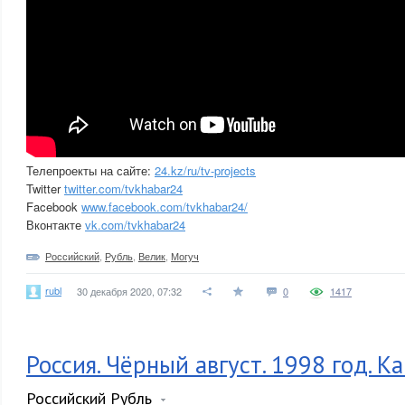
Телепроекты на сайте:
24.kz/ru/tv-projects
Twitter
twitter.com/tvkhabar24
Facebook
www.facebook.com/tvkhabar24/
Вконтакте
vk.com/tvkhabar24
Российский
,
Рубль
,
Велик
,
Могуч
rubl
30 декабря 2020, 07:32
0
1417
Россия. Чёрный август. 1998 год. К
Российский Рубль