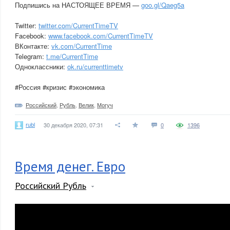
Подпишись на НАСТОЯЩЕЕ ВРЕМЯ —
goo.gl/Qaeg5a
Twitter:
twitter.com/CurrentTimeTV
Facebook:
www.facebook.com/CurrentTimeTV
ВКонтакте:
vk.com/CurrentTime
Telegram:
t.me/CurrentTime
Одноклассники:
ok.ru/currenttimetv
#Россия #кризис #экономика
Российский
,
Рубль
,
Велик
,
Могуч
rubl
30 декабря 2020, 07:31
0
1396
Время денег. Евро
Российский Рубль