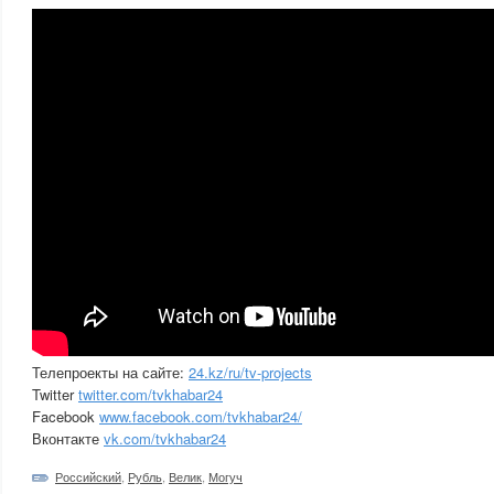
Телепроекты на сайте:
24.kz/ru/tv-projects
Twitter
twitter.com/tvkhabar24
Facebook
www.facebook.com/tvkhabar24/
Вконтакте
vk.com/tvkhabar24
Российский
,
Рубль
,
Велик
,
Могуч